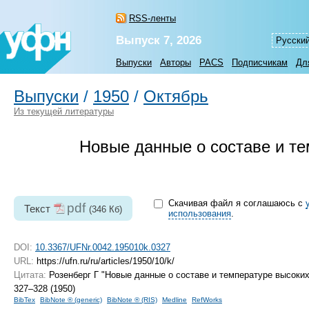
RSS-ленты
Выпуск 7, 2026
Русски
Выпуски
Авторы
PACS
Подписчикам
Дл
Выпуски
/
1950
/
Октябрь
Из текущей литературы
Новые данные о составе и т
Скачивая файл я соглашаюсь с
pdf
Текст
(346 Кб)
использования
.
DOI:
10.3367/UFNr.0042.195010k.0327
URL:
https://ufn.ru/ru/articles/1950/10/k/
Цитата:
Розенберг Г "Новые данные о составе и температуре высок
327–328 (1950)
BibTex
BibNote ® (generic)
BibNote ® (RIS)
Medline
RefWorks