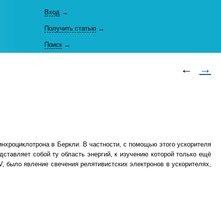
Вход
→
Получить статью
→
Поиск
→
←
→
нхроциклотрона в Беркли. В частности, с помощью этого ускорителя
дставляет собой ту область энергий, к изучению которой только ещё
V, было явление свечения релятивистских электронов в ускорителях,