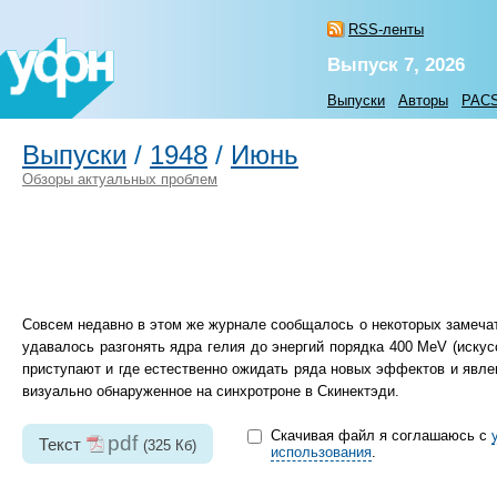
RSS-ленты
Выпуск 7, 2026
Выпуски
Авторы
PAC
Выпуски
/
1948
/
Июнь
Обзоры актуальных проблем
Совсем недавно в этом же журнале сообщалось о некоторых замечат
удавалось разгонять ядра гелия до энергий порядка 400 MeV (искус
приступают и где естественно ожидать ряда новых эффектов и явлен
визуально обнаруженное на синхротроне в Скинектэди.
Скачивая файл я соглашаюсь с
pdf
Текст
(325 Кб)
использования
.