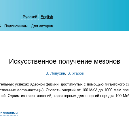
Русский
English
S
Подписчикам
Для авторов
Искусственное получение мезонов
В. Лопухин
,
В. Угаров
ельных успехах ядерной физики, достигнутых с помощью гигантского си
ственные алфа-частицы). Область энергий от 100 MeV до 1000 MeV пре
ий. Одним из таких явлений, характерным для энергий порядка 100 Me
условиями