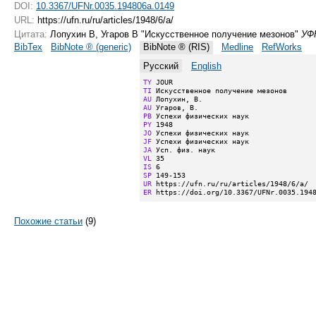
DOI:
10.3367/UFNr.0035.194806a.0149
URL:
https://ufn.ru/ru/articles/1948/6/a/
Цитата:
Лопухин В, Угаров В "Искусственное получение мезонов"
УФ
BibTex
BibNote ® (generic)
BibNote ® (RIS)
Medline
RefWorks
Русский
English
TY
TI
AU
AU
PB
PY
JO
JF
JA
VL
IS
SP
UR
ER
 https://doi.org/10.3367/UFNr.0035.194
Похожие статьи
(9)