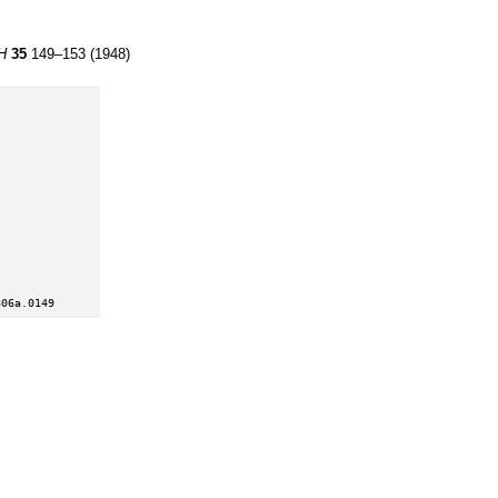
Н
35
149–153 (1948)
806a.0149