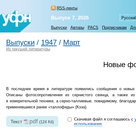
RSS-ленты
Выпуск 7, 2026
Русски
Выпуски
Авторы
PACS
Подписчикам
Дл
Выпуски
/
1947
/
Март
Из текущей литературы
Новые фо
В последнее время в литературе появились сообщения о новых 
Описаны фотосопротивления из сернистого свинца, а также из
в измерительной технике, а серно-таллиевые, повидимому, благода
применявшиеся ранее «таллофиды» (Кэза).
Скачивая файл я соглашаюсь с
pdf
Текст
(124 Кб)
использования
.