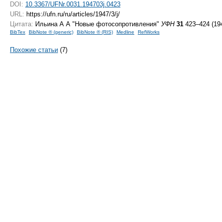
DOI:
10.3367/UFNr.0031.194703j.0423
URL:
https://ufn.ru/ru/articles/1947/3/j/
Цитата:
Ильина А А "Новые фотосопротивления"
УФН
31
423–424 (19
BibTex
BibNote ® (generic)
BibNote ® (RIS)
Medline
RefWorks
Похожие статьи
(7)