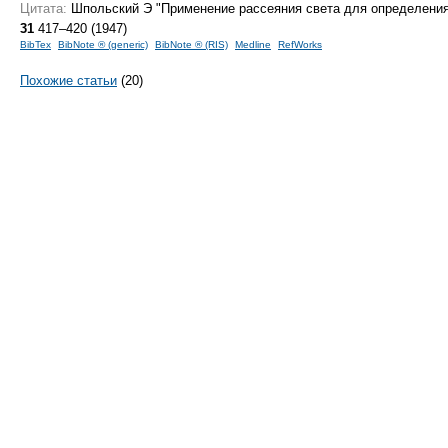
Цитата:
Шпольский Э "Применение рассеяния света для определени
31
417–420 (1947)
BibTex
BibNote ® (generic)
BibNote ® (RIS)
Medline
RefWorks
Похожие статьи
(20)