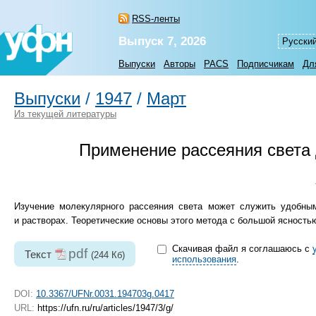
RSS-ленты
Выпуск 7, 2026
Русски
Выпуски
Авторы
PACS
Подписчикам
Дл
Выпуски
/
1947
/
Март
Из текущей литературы
Применение рассеяния света 
Изучение молекулярного рассеяния света может служить удобны
и растворах. Теоретические основы этого метода с большой ясностью
Скачивая файл я соглашаюсь с
pdf
Текст
(244 Кб)
использования
.
DOI:
10.3367/UFNr.0031.194703g.0417
URL:
https://ufn.ru/ru/articles/1947/3/g/