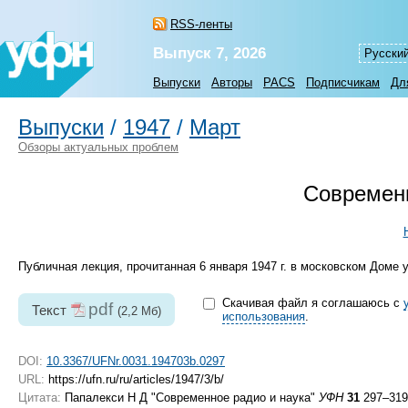
RSS-ленты
Выпуск 7, 2026
Русски
Выпуски
Авторы
PACS
Подписчикам
Дл
Выпуски
/
1947
/
Март
Обзоры актуальных проблем
Современн
Публичная лекция, прочитанная 6 января 1947 г. в московском Доме 
Скачивая файл я соглашаюсь с
pdf
Текст
(2,2 Мб)
использования
.
DOI:
10.3367/UFNr.0031.194703b.0297
URL:
https://ufn.ru/ru/articles/1947/3/b/
Цитата:
Папалекси Н Д "Современное радио и наука"
УФН
31
297–319