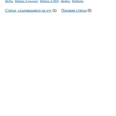
BibTex
BibNote ® (generic)
BibNote ® (RIS)
Medline
RefWorks
Статьи, ссылающиеся на эту
(1)
Похожие статьи
(5)