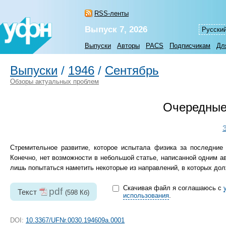
RSS-ленты
Выпуск 7, 2026
Русски
Выпуски
Авторы
PACS
Подписчикам
Дл
Выпуски
/
1946
/
Сентябрь
Обзоры актуальных проблем
Очередные
Э
Стремительное развитие, которое испытала физика за последние 
Конечно, нет возможности в небольшой статье, написанной одним а
лишь попытаться наметить некоторые из направлений, в которых дол
Скачивая файл я соглашаюсь с
pdf
Текст
(598 Кб)
использования
.
DOI:
10.3367/UFNr.0030.194609a.0001