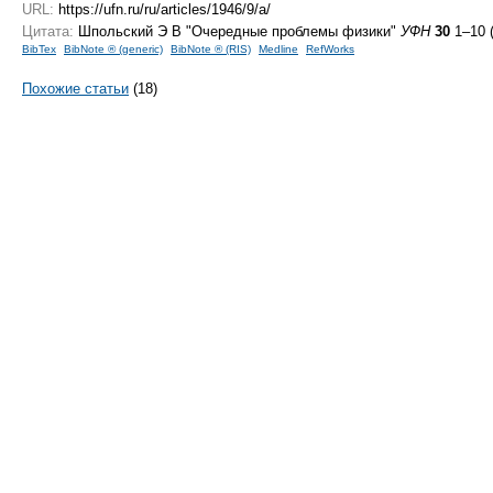
URL:
https://ufn.ru/ru/articles/1946/9/a/
Цитата:
Шпольский Э В "Очередные проблемы физики"
УФН
30
1–10 
BibTex
BibNote ® (generic)
BibNote ® (RIS)
Medline
RefWorks
Похожие статьи
(18)