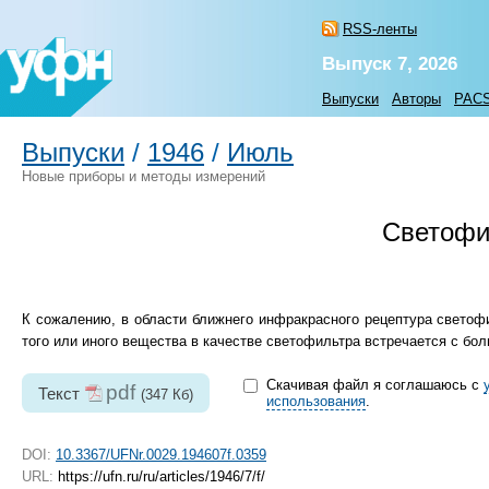
RSS-ленты
Выпуск 7, 2026
Выпуски
Авторы
PAC
Выпуски
/
1946
/
Июль
Новые приборы и методы измерений
Светофи
К сожалению, в области ближнего инфракрасного рецептура светофи
того или иного вещества в качестве светофильтра встречается с бо
Скачивая файл я соглашаюсь с
pdf
Текст
(347 Кб)
использования
.
DOI:
10.3367/UFNr.0029.194607f.0359
URL:
https://ufn.ru/ru/articles/1946/7/f/