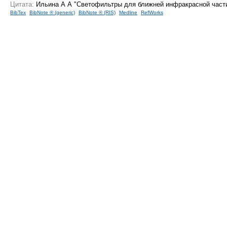
Цитата:
Ильина А А "Светофильтры для ближней инфракрасной част
BibTex
BibNote ® (generic)
BibNote ® (RIS)
Medline
RefWorks