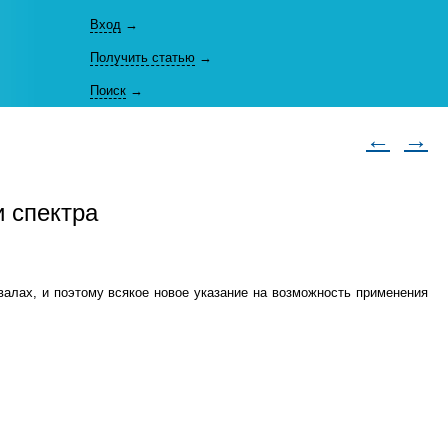
Вход
→
Получить статью
→
Поиск
→
←
→
 спектра
валах, и поэтому всякое новое указание на возможность применения