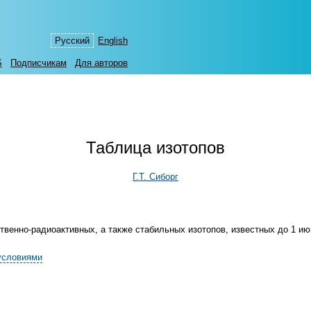
Русский
English
S
Подписчикам
Для авторов
Таблица изотопов
Г.Т. Сиборг
венно-радиоактивных, а также стабильных изотопов, известных до 1 июн
условиями