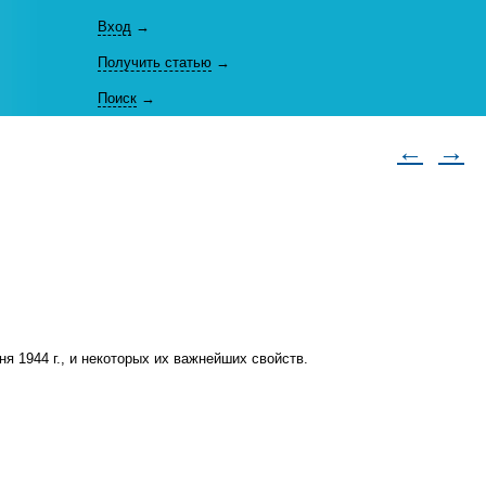
Вход
→
Получить статью
→
Поиск
→
←
→
я 1944 г., и некоторых их важнейших свойств.