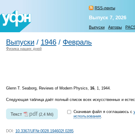
RSS-ленты
Выпуск 7, 2026
Выпуски
Авторы
PAC
Выпуски
/
1946
/
Февраль
Физика наших дней
Glenn Т. Seaborg, Reviews of Modern Physics,
16
, 1, 1944.
Следующая таблица даёт полный список всех искусственных и естест
Скачивая файл я соглашаюсь с
pdf
Текст
(2,4 Мб)
использования
.
DOI:
10.3367/UFNr.0028.194602f.0285