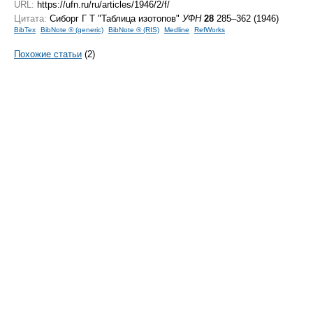
URL:
https://ufn.ru/ru/articles/1946/2/f/
Цитата:
Сиборг Г Т "Таблица изотопов"
УФН
28
285–362 (1946)
BibTex
BibNote ® (generic)
BibNote ® (RIS)
Medline
RefWorks
Похожие статьи
(2)