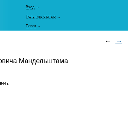
Вход
→
Получить статью
→
Поиск
→
←
→
аковича Мандельштама
44 г.