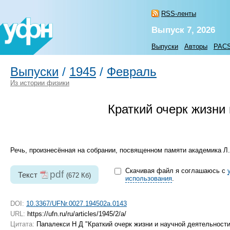
RSS-ленты
Выпуск 7, 2026
Выпуски
Авторы
PAC
Выпуски
/
1945
/
Февраль
Из истории физики
Краткий очерк жизни
Речь, произнесённая на собрании, посвященном памяти академика Л.
Скачивая файл я соглашаюсь с
pdf
Текст
(672 Кб)
использования
.
DOI:
10.3367/UFNr.0027.194502a.0143
URL:
https://ufn.ru/ru/articles/1945/2/a/
Цитата:
Папалекси Н Д "Краткий очерк жизни и научной деятельнос