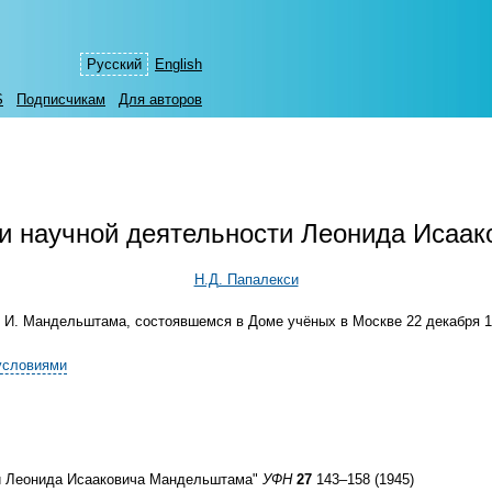
Русский
English
S
Подписчикам
Для авторов
 и научной деятельности Леонида Иса
Н.Д. Папалекси
 И. Мандельштама, состоявшемся в Доме учёных в Москве 22 декабря 19
условиями
ти Леонида Исааковича Мандельштама"
УФН
27
143–158 (1945)