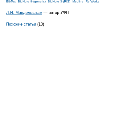
BibTex
BibNote ® (generic)
BibNote ® (RIS)
Medline
RefWorks
Л.И. Мандельштам
— автор УФН
Похожие статьи
(10)