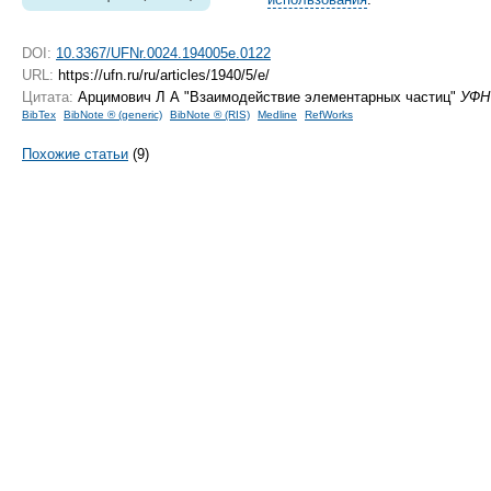
DOI:
10.3367/UFNr.0024.194005e.0122
URL:
https://ufn.ru/ru/articles/1940/5/e/
Цитата:
Арцимович Л А "Взаимодействие элементарных частиц"
УФН
BibTex
BibNote ® (generic)
BibNote ® (RIS)
Medline
RefWorks
Похожие статьи
(9)