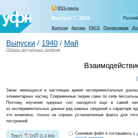
RSS-ленты
Выпуск 7, 2026
Русски
Выпуски
Авторы
PACS
Подписчикам
Дл
Выпуски
/
1940
/
Май
Обзоры актуальных проблем
Взаимодействи
Запас имеющихся в настоящее время экспериментальных данных
элементарных частиц. Современные теории сами по себе бессильн
Поэтому изучение ядерных сил находится еще в самой нач
из экспериментальных данных ряд важных сведений о характере яд
это возможно, только на хорошо установленные факты для того,
построений.
Скачивая файл я соглашаюсь с
pdf
Текст
(1,4 Мб)
использования
.