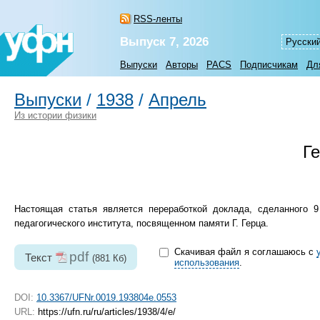
RSS-ленты
Выпуск 7, 2026
Русски
Выпуски
Авторы
PACS
Подписчикам
Дл
Выпуски
/
1938
/
Апрель
Из истории физики
Ге
Настоящая статья является переработкой доклада, сделанного 9
педагогического института, посвященном памяти Г. Герца.
Скачивая файл я соглашаюсь с
pdf
Текст
(881 Кб)
использования
.
DOI:
10.3367/UFNr.0019.193804e.0553
URL:
https://ufn.ru/ru/articles/1938/4/e/