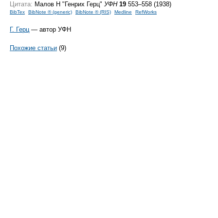
Цитата:
Малов Н "Генрих Герц"
УФН
19
553–558 (1938)
BibTex
BibNote ® (generic)
BibNote ® (RIS)
Medline
RefWorks
Г. Герц
— автор УФН
Похожие статьи
(9)