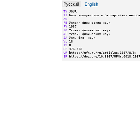
Русский
English
TY
TI
AU
PB
PY
JO
JF
JA
VL
IS
SP
UR
ER
 https://doi.org/10.3367/UFNr.0018.193