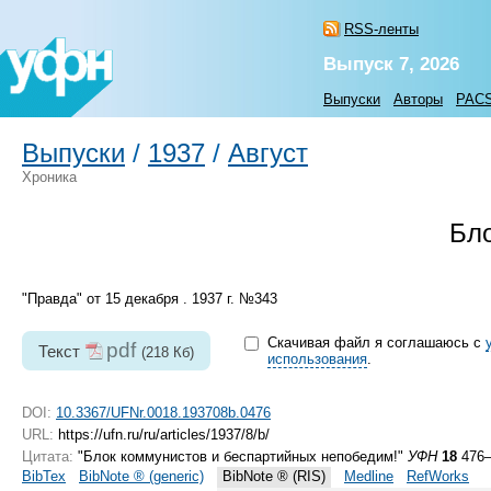
RSS-ленты
Выпуск 7, 2026
Выпуски
Авторы
PAC
Выпуски
/
1937
/
Август
Хроника
Бло
"Правда" от 15 декабря . 1937 г. №343
Скачивая файл я соглашаюсь с
pdf
Текст
(218 Кб)
использования
.
DOI:
10.3367/UFNr.0018.193708b.0476
URL:
https://ufn.ru/ru/articles/1937/8/b/
Цитата:
"Блок коммунистов и беспартийных непобедим!"
УФН
18
476–
BibTex
BibNote ® (generic)
BibNote ® (RIS)
Medline
RefWorks