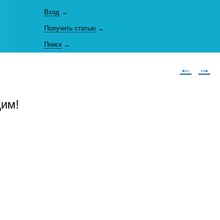
Вход
→
Получить статью
→
Поиск
→
←
→
дим!