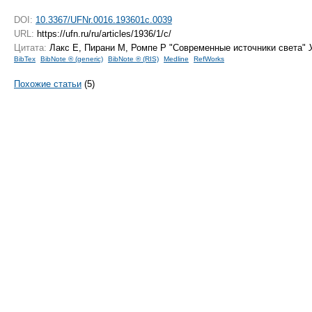
DOI:
10.3367/UFNr.0016.193601c.0039
URL:
https://ufn.ru/ru/articles/1936/1/c/
Цитата:
Лакс Е, Пирани М, Ромпе Р "Современные источники света"
BibTex
BibNote ® (generic)
BibNote ® (RIS)
Medline
RefWorks
Похожие статьи
(5)