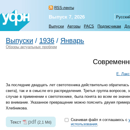
RSS-ленты
Выпуск 7, 2026
Русски
Выпуски
Авторы
PACS
Подписчикам
Дл
Выпуски
/
1936
/
Январь
Обзоры актуальных проблем
Современны
Е. Лакс
За последние двадцать лет светотехника действительно обратилась 
света), так и в смысле его распределения. Третья группа вопросов,
случае в применении к светотехнике, была понята во всем ее знач
во внимание. Указанное превращение можно пояснить двумя примерами
Хлебникова.
Скачивая файл я соглашаюсь с
pdf
Текст
(2,1 Мб)
использования
.