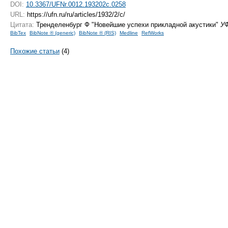
DOI:
10.3367/UFNr.0012.193202c.0258
URL:
https://ufn.ru/ru/articles/1932/2/c/
Цитата:
Тренделенбург Ф "Новейшие успехи прикладной акустики"
У
BibTex
BibNote ® (generic)
BibNote ® (RIS)
Medline
RefWorks
Похожие статьи
(4)