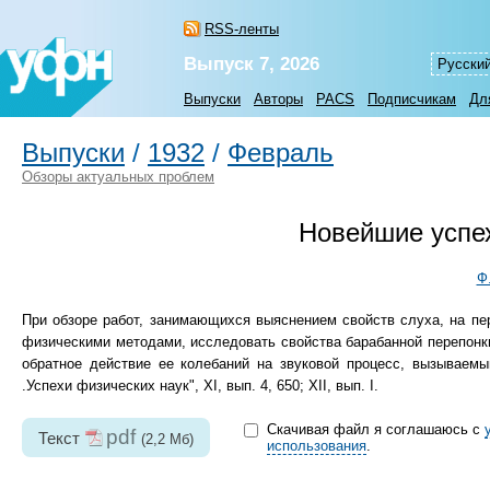
RSS-ленты
Выпуск 7, 2026
Русски
Выпуски
Авторы
PACS
Подписчикам
Дл
Выпуски
/
1932
/
Февраль
Обзоры актуальных проблем
Новейшие успех
Ф
При обзоре работ, занимающихся выяснением свойств слуха, на пе
физическими методами, исследовать свойства барабанной перепонки
обратное действие ее колебаний на звуковой процесс, вызываемы
.Успехи физических наук", XI, вып. 4, 650; XII, вып. I.
Скачивая файл я соглашаюсь с
pdf
Текст
(2,2 Мб)
использования
.