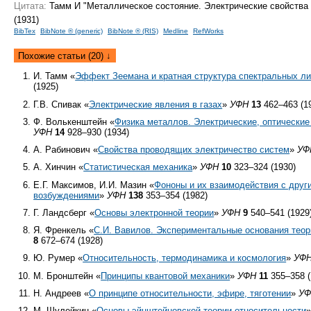
Цитата:
Тамм И "Металлическое состояние. Электрические свойства 
(1931)
BibTex
BibNote ® (generic)
BibNote ® (RIS)
Medline
RefWorks
Похожие статьи (20) ↓
И. Тамм «
Эффект Зеемана и кратная структура спектральных л
(1925)
Г.В. Спивак «
Электрические явления в газах
»
УФН
13
462–463 (1
Ф. Волькенштейн «
Физика металлов. Электрические, оптические
УФН
14
928–930 (1934)
А. Рабинович «
Свойства проводящих электричество систем
»
УФ
А. Хинчин «
Статистическая механика
»
УФН
10
323–324 (1930)
Е.Г. Максимов, И.И. Мазин «
Фононы и их взаимодействия с дру
возбуждениями
»
УФН
138
353–354 (1982)
Г. Ландсберг «
Основы электронной теории
»
УФН
9
540–541 (1929
Я. Френкель «
С.И. Вавилов. Экспериментальные основания теор
8
672–674 (1928)
Ю. Румер «
Относительность, термодинамика и космология
»
УФ
М. Бронштейн «
Принципы квантовой механики
»
УФН
11
355–358 (
Н. Андреев «
О принципе относительности, эфире, тяготении
»
У
М. Шулейкин «
Основы эйнштейновской теории относительности