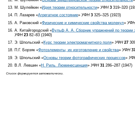
М. Шулейкин «
Идея теории относительности
»
УФН
3
319–320 (19
П. Лазарев «
Агрегатное состояние
»
УФН
3
325–325 (1923)
А. Раковский «
Физические и химические свойства молекул
»
УФ
А. Китайгородский «
Вульф А. А. Сборник упражнений по теории 
УФН
23
82–83 (1940)
Э. Шпольский «
Курс теории электромагнитного поля
»
УФН
27
309
П.Г. Борзяк «
Фотоэлементы, их изготовление и свойства
»
УФН
3
Э. Шпольский «
Основы теории фотографических процессов
»
УФ
В.Л. Левшин «
Н. Риль. Люминесценция
»
УФН
31
286–287 (1947)
Список формируется автоматически.