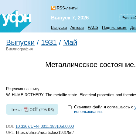
RSS-ленты
Выпуск 7, 2026
Русски
Выпуски
Авторы
PACS
Подписчикам
Дл
Выпуски
/
1931
/
Май
Библиография
Металлическое состояние.
Рецензия на книгу:
W. HUME-ROTHERY. The metallic state. Electrical properties and theorie
Скачивая файл я соглашаюсь с
pdf
Текст
(295 Кб)
использования
.
DOI:
10.3367/UFNr.0011.193105f.0800
URL:
https://ufn.ru/ru/articles/1931/5/f/