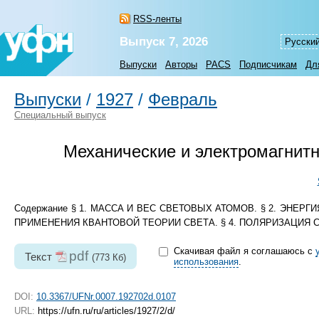
RSS-ленты
Выпуск 7, 2026
Русски
Выпуски
Авторы
PACS
Подписчикам
Дл
Выпуски
/
1927
/
Февраль
Специальный выпуск
Механические и электромагнитн
Содержание § 1. МАССА И ВЕС СВЕТОВЫХ АТОМОВ. § 2. ЭНЕР
ПРИМЕНЕНИЯ КВАНТОВОЙ ТЕОРИИ СВЕТА. § 4. ПОЛЯРИЗАЦИЯ
Скачивая файл я соглашаюсь с
pdf
Текст
(773 Кб)
использования
.
DOI:
10.3367/UFNr.0007.192702d.0107
URL:
https://ufn.ru/ru/articles/1927/2/d/