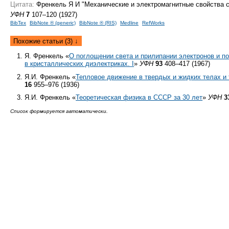
Цитата:
Френкель Я И "Механические и электромагнитные свойства с
УФН
7
107–120 (1927)
BibTex
BibNote ® (generic)
BibNote ® (RIS)
Medline
RefWorks
Похожие статьи (3) ↓
Я. Френкель «
О поглощении света и прилипании электронов и 
в кристаллических диэлектриках. I
»
УФН
93
408–417 (1967)
Я.И. Френкель «
Тепловое движение в твердых и жидких телах и
16
955–976 (1936)
Я.И. Френкель «
Теоретическая физика в СССР за 30 лет
»
УФН
3
Список формируется автоматически.