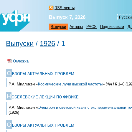
RSS-ленты
Выпуск 7, 2026
Русски
Выпуски
Авторы
PACS
Подписчикам
Дл
Выпуски
/
1926
/
1
Обложка
О
БЗОРЫ АКТУАЛЬНЫХ ПРОБЛЕМ
Р.А. Милликэн «
Космические лучи высокой частоты
»
УФН
6
1–6 (19
Н
ОБЕЛЕВСКИЕ ЛЕКЦИИ ПО ФИЗИКЕ
Р.А. Милликэн «
Электрон и световой квант с экспериментальной то
(1926)
О
БЗОРЫ АКТУАЛЬНЫХ ПРОБЛЕМ