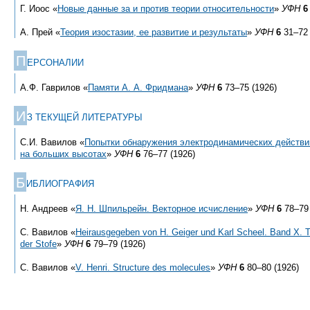
Г. Иоос «
Новые данные за и против теории относительности
»
УФН
6
А. Прей «
Теория изостазии, ее развитие и результаты
»
УФН
6
31–72 
П
ЕРСОНАЛИИ
А.Ф. Гаврилов «
Памяти А. А. Фридмана
»
УФН
6
73–75 (1926)
И
З ТЕКУЩЕЙ ЛИТЕРАТУРЫ
С.И. Вавилов «
Попытки обнаружения электродинамических действ
на больших высотах
»
УФН
6
76–77 (1926)
Б
ИБЛИОГРАФИЯ
Н. Андреев «
Я. Н. Шпильрейн. Векторное исчисление
»
УФН
6
78–79 
С. Вавилов «
Heirausgegeben von Н. Geiger und Karl Scheel. Band X. 
der Stofe
»
УФН
6
79–79 (1926)
С. Вавилов «
V. Henri. Structure des molecules
»
УФН
6
80–80 (1926)