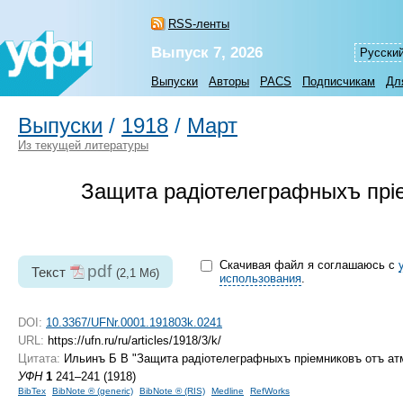
RSS-ленты
Выпуск 7, 2026
Русски
Выпуски
Авторы
PACS
Подписчикам
Дл
Выпуски
/
1918
/
Март
Из текущей литературы
Защита радiотелеграфныхъ прi
Скачивая файл я соглашаюсь с
pdf
Текст
(2,1 Мб)
использования
.
DOI:
10.3367/UFNr.0001.191803k.0241
URL:
https://ufn.ru/ru/articles/1918/3/k/
Цитата:
Ильинъ Б В "Защита радiотелеграфныхъ прiемниковъ отъ а
УФН
1
241–241 (1918)
BibTex
BibNote ® (generic)
BibNote ® (RIS)
Medline
RefWorks