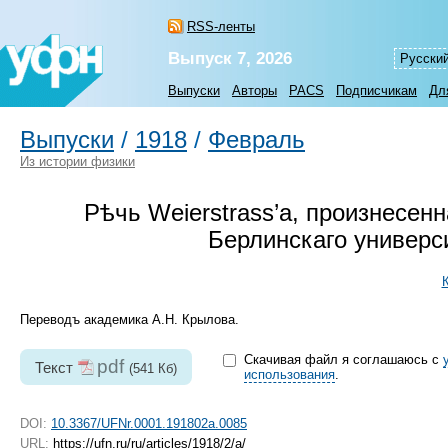
RSS-ленты
Выпуск 7, 2026
Русски
Выпуски
Авторы
PACS
Подписчикам
Дл
Выпуски
/
1918
/
Февраль
Из истории физики
Рѣчь Weierstrass’a, произнесен
Берлинскаго универс
Переводъ академика А.Н. Крылова.
Скачивая файл я соглашаюсь с
pdf
Текст
(541 Кб)
использования
.
DOI:
10.3367/UFNr.0001.191802a.0085
URL:
https://ufn.ru/ru/articles/1918/2/a/