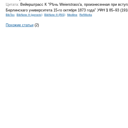
Цитата:
Вейерштрасс К "Рѣчь Weierstrass'a, произнесенная при всту
Берлинскаго университета
15-го
октября 1873 года"
УФН
1
85–93 (191
BibTex
BibNote ® (generic)
BibNote ® (RIS)
Medline
RefWorks
Похожие статьи
(2)