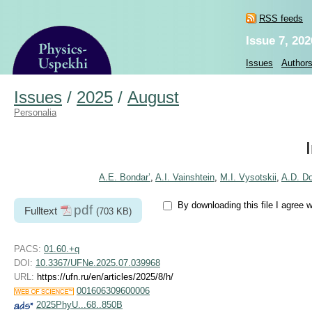
RSS feeds
Issue 7, 202
Issues
Author
Issues
/
2025
/
August
Personalia
A.E. Bondar’
,
A.I. Vainshtein
,
M.I. Vysotskii
,
A.D. Do
By downloading this file I agree 
pdf
Fulltext
(703 KB)
PACS:
01.60.+q
DOI:
10.3367/UFNe.2025.07.039968
URL:
https://ufn.ru/en/articles/2025/8/h/
001606309600006
2025PhyU...68..850B