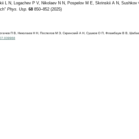
skii L N, Logachev P V, Nikolaev N N, Pospelov M E, Skrinskii A N, Sushkov 
ich"
Phys. Usp.
68
850–852 (2025)
огачев П В, Николаев Н Н, Поспелов М Э, Скринский А Н, Сушков О П, Фламбаум В В, Шаба
.07.039968