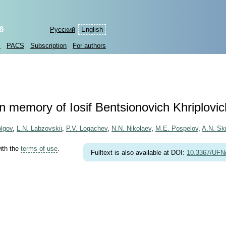
6
Русский
English
s
PACS
Subscription
For authors
In memory of Iosif Bentsionovich Khriplovic
lgov
,
L.N. Labzovskii
,
P.V. Logachev
,
N.N. Nikolaev
,
M.E. Pospelov
,
A.N. Skr
with the
terms of use
.
Fulltext is also available at DOI:
10.3367/UFN