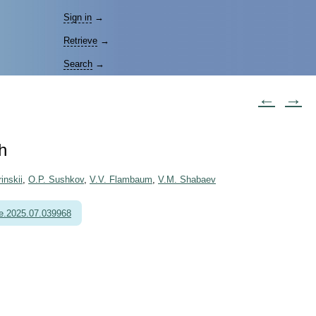
Sign in
→
Retrieve
→
Search
→
←
→
h
inskii
,
O.P. Sushkov
,
V.V. Flambaum
,
V.M. Shabaev
e.2025.07.039968