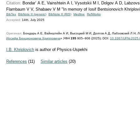
Citation:
Bondar’ A E, Vainshtein A I, Vysotskii M I, Dolgov A D, Labzov
Flambaum V V, Shabaev V M "In memory of Iosif Bentsionovich Khriplov
BibTex
BibNote ® (generic)
BibNote ® (RIS)
Medline
RefWorks
Accepted:
14th, July 2025
Оригинал:
Бондарь А Е, Вайнштейн А И, Высоцкий М И, Долгов А Д, Лабзовский Л Н, Л
Иосифа Бенционовича Хрипловича
»
УФН
195
905–906 (2025);
DOI:
10.3367/UFNr.2025
I.B. Khriplovich
is author of Physics-Uspekhi
References
(11)
Similar articles
(20)