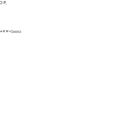
O P,
ев В М «
Памяти