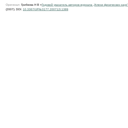
Оригинал:
Грибкова Н В «
Годовой указатель авторов журнала „Успехи физических наук“
(2007);
DOI:
10.3367/UFNr.0177.200712l.1389