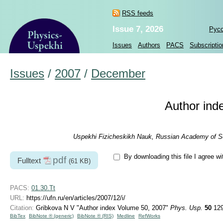
RSS feeds
Issue 7, 2026
Рус
Issues
Authors
PACS
Subscriptio
Issues
/
2007
/
December
Author ind
Uspekhi Fizicheskikh Nauk, Russian Academy of Sc
By downloading this file I agree w
pdf
Fulltext
(61 KB)
PACS:
01.30.Tt
URL:
https://ufn.ru/en/articles/2007/12/i/
Citation:
Gribkova N V "Author index Volume 50, 2007"
Phys. Usp.
50
129
BibTex
BibNote ® (generic)
BibNote ® (RIS)
Medline
RefWorks